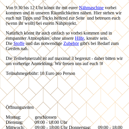
Von 9:30 bis 12 Uhr könnt ihr mit eurer
Nähmaschine
vorbei
kommen und in unseren Räumlichkeiten nähen. Hier stehen wir
euch mit Tipps und Tricks helfend zur Seite und betreuen euch
(wenn ihr wollt) bei eurem Nähprojekt.
Natürlich könnt ihr auch einfach so vorbei kommen und in
entspannter Atmosphäre, ohne unsere
Hilfe
, kreativ sein.
Die
Stoffe
und das notwendige
Zubehör
gibt's bei Bedarf zum
Greifen nah.
Die Teilnehmerzahl ist auf maximal 3 begrenzt - daher bitten wir
um vorherige Anmeldung. Wir freuen uns auf euch !#
Teilnahmegebühr: 10 Euro pro Person
Öffnungszeiten
Montag: geschlossen
Dienstag: 09:00 - 18:00 Uhr
Mittwoch: 09:00 - 18:00 Uhr Donnerstag: 09:00 - 18:00