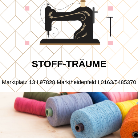
STOFF-TRÄUME
Marktplatz 13 I 97828 Marktheidenfeld I 0163/5485370