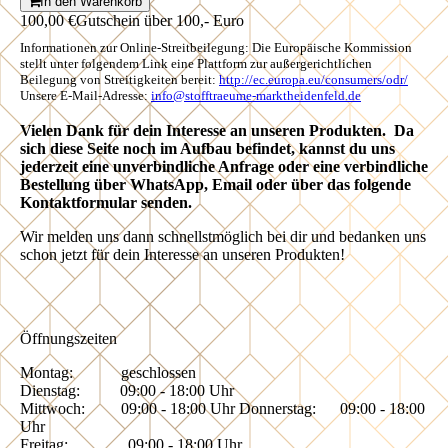
In den Warenkorb
100,00 €
Gutschein über 100,- Euro
Informationen zur Online-Streitbeilegung: Die Europäische Kommission
stellt unter folgendem Link eine Plattform zur außergerichtlichen
Beilegung von Streitigkeiten bereit:
http://ec.europa.eu/consumers/odr/
Unsere E-Mail-Adresse:
info@stofftraeume-marktheidenfeld.de
Vielen Dank für dein Interesse an unseren Produkten. Da
sich diese Seite noch im Aufbau befindet, kannst du uns
jederzeit eine unverbindliche Anfrage oder eine verbindliche
Bestellung über WhatsApp, Email oder über das folgende
Kontaktformular senden.
Wir melden uns dann schnellstmöglich bei dir und bedanken uns
schon jetzt für dein Interesse an unseren Produkten!
Öffnungszeiten
Montag: geschlossen
Dienstag: 09:00 - 18:00 Uhr
Mittwoch: 09:00 - 18:00 Uhr Donnerstag: 09:00 - 18:00
Uhr
Freitag: 09:00 - 18:00 Uhr