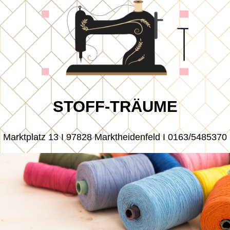
STOFF-TRÄUME
Marktplatz 13 I 97828 Marktheidenfeld I 0163/5485370