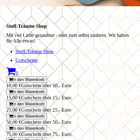
Stoff-Träume Shop
Mit viel Liebe gezaubert - oder zum selbst zaubern. Wir haben
für Alle etwas!
Stoff-Träume Shop
Gutscheine
0
In den Warenkorb
10,00 €
Gutschein über 10,- Euro
In den Warenkorb
15,00 €
Gutschein über 15,- Euro
In den Warenkorb
25,00 €
Gutschein über 25,- Euro
In den Warenkorb
50,00 €
Gutschein über 50,- Euro
In den Warenkorb
75,00 €
Gutschein über 75,- Euro